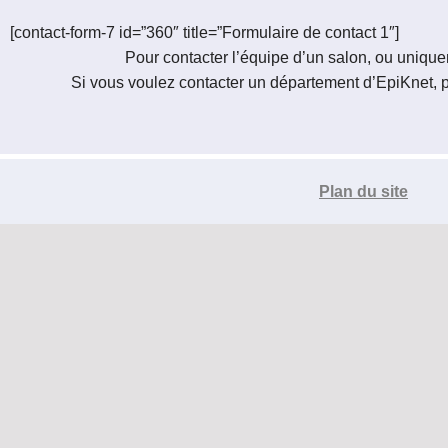
Le réseau de t'chat IRC
[contact-form-7 id=”360″ title=”Formulaire de contact 1″]
Pour contacter l’équipe d’un salon, ou uniqu
Accueil
Blogs
IRC
Si vous voulez contacter un département d’EpiKnet, 
Tutos
Organisation
Plan du site
Contact