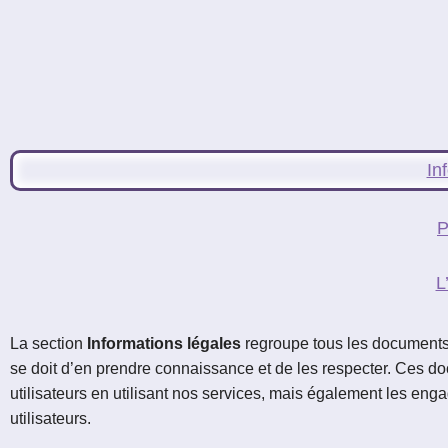
Le réseau de t'chat IRC
Accueil
Blogs
IRC
Tutos
In
Organisation
P
Contact
L
La section
Informations légales
regroupe tous les documents q
se doit d’en prendre connaissance et de les respecter. Ces 
utilisateurs en utilisant nos services, mais également les en
utilisateurs.