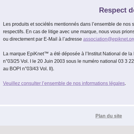
Respect d
Le réseau de t'chat IRC
Accueil
Blogs
IRC
Les produits et sociétés mentionnés dans l’ensemble de nos s
respectifs. En cas de litige avec une marque, nous vous prions
Tutos
ou directement par E-Mail à l’adresse
association@epiknet.or
Organisation
La marque EpiKnet™ a été déposée à l’Institut National de la P
n°03/25 Vol. I le 20 Juin 2003 sous le numéro national 03 3 
Contact
au BOPI n°03/43 Vol. II).
Veuillez consulter l’ensemble de nos informations légales
.
Plan du site